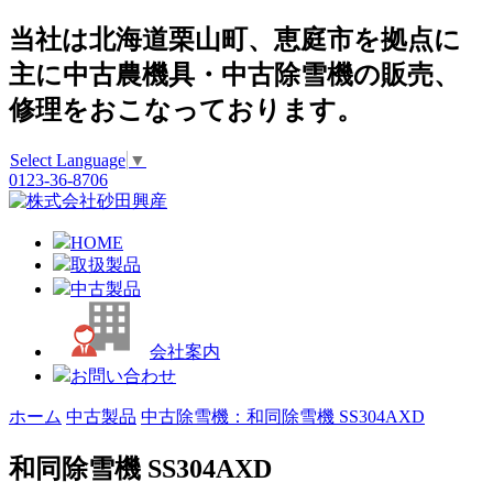
当社は
北海道栗山町、恵庭市を拠点に
主に
中古農機具・中古除雪機の販売、
修理
をおこなっております。
Select Language
▼
0123-36-8706
HOME
取扱製品
中古製品
会社案内
お問い合わせ
ホーム
中古製品
中古除雪機：和同除雪機 SS304AXD
和同除雪機 SS304AXD