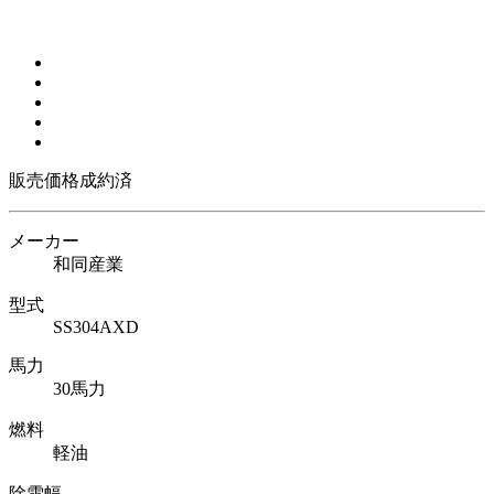
販売価格
成約済
メーカー
和同産業
型式
SS304AXD
馬力
30馬力
燃料
軽油
除雪幅